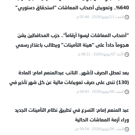
640%.. وتعويض أصحاب المعاشات "استحقاق دستوري"
السبت 13/يونيو/2026 - 05:44 م
"أصحاب المعاشات ليسوا أرقاماً".. حزب المحافظين يشن
هجوماً حاداً على "هيئة التأمينات" ويطالب باعتذار رسمي
الأحد 07/يونيو/2026 - 08:21 م
للمواطنين المتضررين
بعد تعطل الصرف لأشهر.. النائب عبدالمنعم امام: المادة
(130) تنص على صرف تعويضات مالية عن كل شهر تأخير في
السبت 06/يونيو/2026 - 04:43 م
صرف المعاش للمواطنين
عبد المنعم إمام: التسرع في تطبيق نظام التأمينات الجديد
وراء أزمة المعاشات الحالية
السبت 06/يونيو/2026 - 09:54 ص