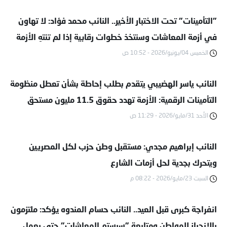
"التأمينات" تحت الاختبار الأخير.. النائب محمد فؤاد: لا تهاون
في أزمة المعاشات وسنتخذ خطوات رقابية إذا لم تنتهِ الأزمة
غدًا
الخميس 04/يونيو/2026 - 10:52 ص
النائب ياسر الهضيبي يتقدم بطلب إحاطة بشأن تعطل منظومة
التأمينات الرقمية: الأزمة تهدد حقوق 11.5 مليون مستحق
الأحد 31/مايو/2026 - 11:29 ص
النائب إبراهيم مجدي: مستقبل وطن حزب لكل المصريين
ويتحرك بجدية لحل أزمات الشارع
السبت 23/مايو/2026 - 08:22 م
انفراجة كبرى قبل العيد.. النائب حسام المندوه يؤكد: ملتزمون
بالانحياز للمواطن ومتابعة "سيستم المعاشات" حتى يعمل