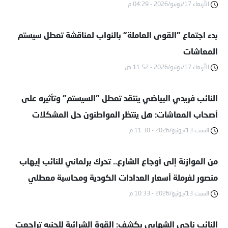
الأربعاء 17/يونيو/2026 - 04:29 م
بدء اجتماع "القوى العاملة" بالنواب لمناقشة تعطل سيستم
المعاشات
الأربعاء 17/يونيو/2026 - 11:52 ص
النائب فريدي البياضي ينتقد تعطل "السيستم" وتأثيره على
أصحاب المعاشات: هل ينتظر المواطنون حل المشكلات
الفنية؟
السبت 13/يونيو/2026 - 11:30 م
من الموازنة إلى أوجاع الشارع.. تحرك برلماني للنائب إيهاب
منصور لفرملة أسعار العدادات الكودية ومحاسبة معطلي
السبت 13/يونيو/2026 - 10:33 م
المعاشات وتسكين الخريجين بنظام إلكتروني
النائب ناجي الشهابي يكشف: القوة الشرائية للجنيه تراجعت