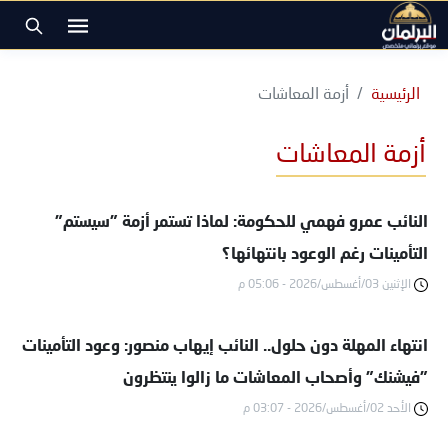
الرئيسية
أزمة المعاشات
أزمة المعاشات
النائب عمرو فهمي للحكومة: لماذا تستمر أزمة "سيستم"
التأمينات رغم الوعود بانتهائها؟
الإثنين 03/أغسطس/2026 - 05:06 م
انتهاء المهلة دون حلول.. النائب إيهاب منصور: وعود التأمينات
"فيشنك" وأصحاب المعاشات ما زالوا ينتظرون
الأحد 02/أغسطس/2026 - 03:07 م