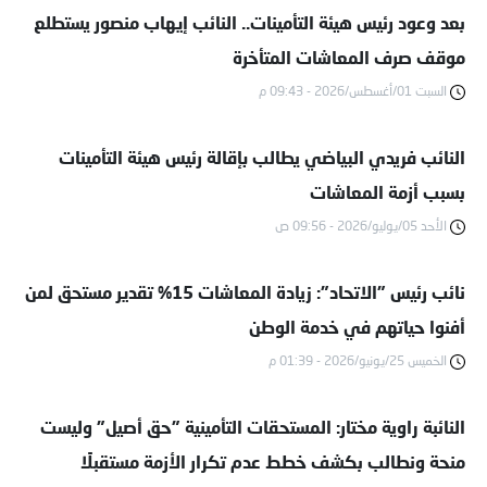
بعد وعود رئيس هيئة التأمينات.. النائب إيهاب منصور يستطلع
موقف صرف المعاشات المتأخرة
السبت 01/أغسطس/2026 - 09:43 م
النائب فريدي البياضي يطالب بإقالة رئيس هيئة التأمينات
بسبب أزمة المعاشات
الأحد 05/يوليو/2026 - 09:56 ص
نائب رئيس "الاتحاد": زيادة المعاشات 15% تقدير مستحق لمن
أفنوا حياتهم في خدمة الوطن
الخميس 25/يونيو/2026 - 01:39 م
النائبة راوية مختار: المستحقات التأمينية "حق أصيل" وليست
منحة ونطالب بكشف خطط عدم تكرار الأزمة مستقبلًا