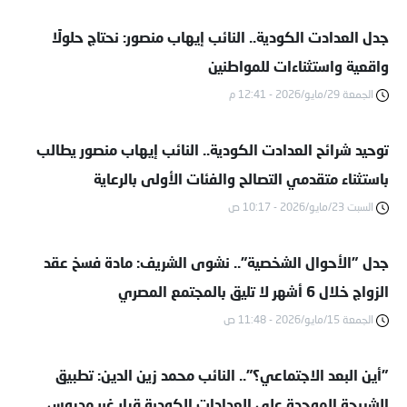
جدل العدادت الكودية.. النائب إيهاب منصور: نحتاج حلولًا
واقعية واستثناءات للمواطنين
الجمعة 29/مايو/2026 - 12:41 م
توحيد شرائح العدادت الكودية.. النائب إيهاب منصور يطالب
باستثناء متقدمي التصالح والفئات الأولى بالرعاية
السبت 23/مايو/2026 - 10:17 ص
جدل "الأحوال الشخصية".. نشوى الشريف: مادة فسخ عقد
الزواج خلال 6 أشهر لا تليق بالمجتمع المصري
الجمعة 15/مايو/2026 - 11:48 ص
"أين البعد الاجتماعي؟".. النائب محمد زين الدين: تطبيق
الشريحة الموحدة علي العدادات الكودية قرار غير مدروس