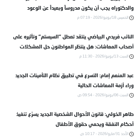
والدكتوراه يجب أن يكون مدروساً وبعيداً عن الوعود
الخميس 18/يونيو/2026 - 07:19 م
النائب فريدي البياضي ينتقد تعطل "السيستم" وتأثيره على
أصحاب المعاشات: هل ينتظر المواطنون حل المشكلات
الفنية؟
السبت 13/يونيو/2026 - 11:30 م
عبد المنعم إمام: التسرع في تطبيق نظام التأمينات الجديد
وراء أزمة المعاشات الحالية
السبت 06/يونيو/2026 - 09:54 ص
طاهر الخولي: قانون الأحوال الشخصية الجديد يسرّع تنفيذ
أحكام النفقة ويحمي حقوق الأطفال
الأحد 31/مايو/2026 - 10:17 ص