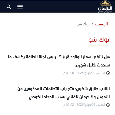
الرئيسية
توك شو
توك شو
هل ترتفع أسعار الوقود قريبًا؟.. رئيس لجنة الطاقة يكشف ما
سيحدث خلال شهرين
الخميس 23/يوليو/2026 - 02:08 م
النائب طارق شكري: فتح باب التظلمات للمحذوفين من
التموين ولا حرمان تلقائي بسبب العداد الكودي
الخميس 23/يوليو/2026 - 02:02 م