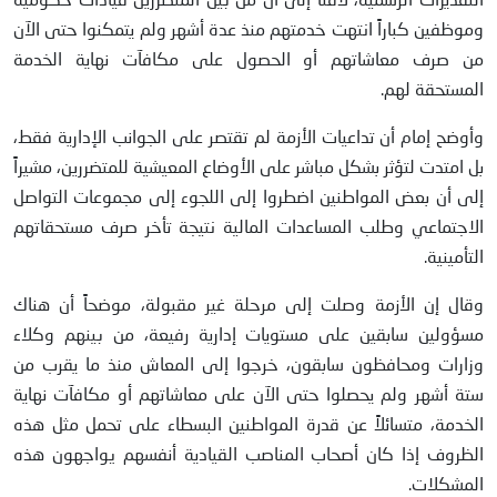
التقديرات الرسمية، لافتاً إلى أن من بين المتضررين قيادات حكومية
وموظفين كباراً انتهت خدمتهم منذ عدة أشهر ولم يتمكنوا حتى الآن
من صرف معاشاتهم أو الحصول على مكافآت نهاية الخدمة
المستحقة لهم.
وأوضح إمام أن تداعيات الأزمة لم تقتصر على الجوانب الإدارية فقط،
بل امتدت لتؤثر بشكل مباشر على الأوضاع المعيشية للمتضررين، مشيراً
إلى أن بعض المواطنين اضطروا إلى اللجوء إلى مجموعات التواصل
الاجتماعي وطلب المساعدات المالية نتيجة تأخر صرف مستحقاتهم
التأمينية.
وقال إن الأزمة وصلت إلى مرحلة غير مقبولة، موضحاً أن هناك
مسؤولين سابقين على مستويات إدارية رفيعة، من بينهم وكلاء
وزارات ومحافظون سابقون، خرجوا إلى المعاش منذ ما يقرب من
ستة أشهر ولم يحصلوا حتى الآن على معاشاتهم أو مكافآت نهاية
الخدمة، متسائلاً عن قدرة المواطنين البسطاء على تحمل مثل هذه
الظروف إذا كان أصحاب المناصب القيادية أنفسهم يواجهون هذه
المشكلات.