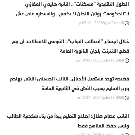
الحلول التقليدية "مسكنات".. النائبة هايدي المغازي
لـ"الحكومة": روتين اللجان لا يكفي.. والسيطرة على غش
الأحد 24/مايو/2026 - 05:10 م
الثانوية العامة يبدأ من الفضاء الرقمي
خلال اجتماع "اتصالات النواب".. القومي للاتصالات: لن يتم
قطع الانترنت بلجان الثانوية العامة
الثلاثاء 19/مايو/2026 - 10:45 ص
فضيحة تهدد مستقبل الأجيال.. النائب الحسيني الليثي يهاجم
وزير التعليم بسبب الغش في الثانوية العامة
الثلاثاء 12/مايو/2026 - 12:37 م
النائب عصام هلال: إصلاح التعليم يبدأ من بناء شخصية الطالب
وليس حفظ المناهج فقط