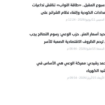
أسبوع المقبل.. «طاقة النواب» تناقش تداعيات
عدادات الكودية وإلغاء نظام الشرائح على
الخميس 11/يونيو/2026 - 12:24 م
مواطنين
حيد أسعار المتر.. حزب الوعي: رسوم التصالح يجب
 ترحم الظروف الاقتصادية الصعبة للأسر
الجمعة 15/مايو/2026 - 06:44 م
مد رشيدي: معركة الوعي هي الأساس في
يد الكهرباء
الأربعاء 15/أبريل/2026 - 09:54 م