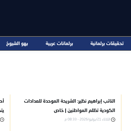
تحقيقات برلمانية
برلمانات عربية
بهو الشيوخ
النائب إبراهيم نظير: الشريحة الموحدة للعدادات
أح
الكودية تظلم المواطنين | خاص
يتجاوز 10%.. 
الثلاثاء 21/يوليو/2026 - 08:33 م