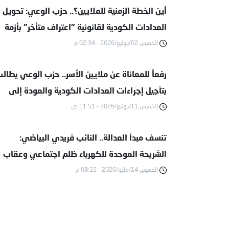
أين الخطة الزمنية للملايين؟.. حزب الوعي: تحويل
العدادات الكودية لقانونية "اعتراف متأخر" بأزمة
الخميس 02/يوليو/2026 - 02:34 م
طال أمدها
رفعاً للمعاناة عن ملايين الأسر.. حزب الوعي يطال
بتأجيل إجراءات العدادات الكودية والعودة إلى
الخميس 11/يونيو/2026 - 11:51 ص
نظام الشرائح
تنسف مبدأ العدالة.. النائب فريدي البياضي:
الشريحة الموحدة للكهرباء ظلم اجتماعي وعقاب
الخميس 14/مايو/2026 - 08:22 م
جماعي للمتقدمين بطلبات التصالح | خاص