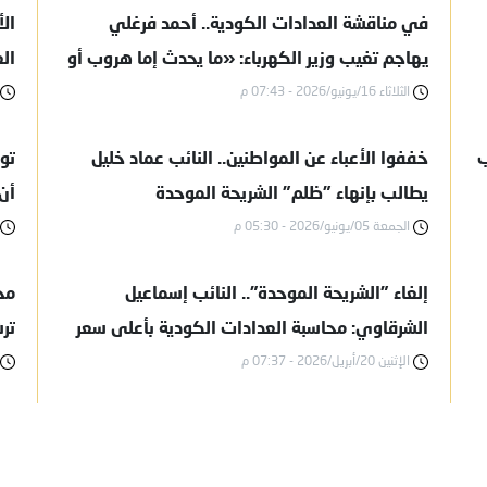
في مناقشة العدادات الكودية.. أحمد فرغلي
ال
يهاجم تغيب وزير الكهرباء: «ما يحدث إما هروب أو
ال
الثلاثاء 16/يونيو/2026 - 07:43 م
عدم احترام»
ال
ب
خففوا الأعباء عن المواطنين.. النائب عماد خليل
تو
يطالب بإنهاء "ظلم" الشريحة الموحدة
أن
الجمعة 05/يونيو/2026 - 05:30 م
إلغاء "الشريحة الموحدة".. النائب إسماعيل
مح
الشرقاوي: محاسبة العدادات الكودية بأعلى سعر
ترش
الإثنين 20/أبريل/2026 - 07:37 م
تضر بمحدودي الدخل