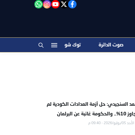
facebook
twitter
youtube
"‎Follow the آخر خبر channel on WhatsApp:
instagram
صوت الدائرة
توك شو
مد السنجيدي: حل أزمة العدادات الكودية لم
والحكومة غائبة عن البرلمان
الأحد 05/يوليو/2026 - 09:40 م