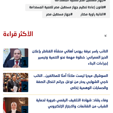
#
جهاز مستقبل مصر للتنمية المستدامة
#
قانون إعادة تنظيم جهاز مستقبل مصر للتنمية المستدامة
#
النائبة راوية مختار
#
جهاز مستقبل مصر
الأكثر قراءة
النائب ياسر عرفة يهنئ أهالي منشأة القناطر بإعلان
الحيز العمراني: خطوة مهمة نحو التنمية وتيسير
1
إجراءات البناء
السوشيال ميديا ليست ملاذًا آمنًا للمخالفين.. النائب
ناجي الشهابي يحذر من توغل جرائم انتحال الصفة
2
والحسابات الوهمية |خاص
وفاء رشاد: شهادة التثقيف الرقمي ضرورة لحماية
الشباب من الشائعات والابتزاز الإلكتروني
3