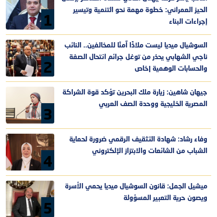
الحيز العمراني: خطوة مهمة نحو التنمية وتيسير
1
إجراءات البناء
السوشيال ميديا ليست ملاذًا آمنًا للمخالفين.. النائب
ناجي الشهابي يحذر من توغل جرائم انتحال الصفة
2
والحسابات الوهمية |خاص
جيهان شاهين: زيارة ملك البحرين تؤكد قوة الشراكة
المصرية الخليجية ووحدة الصف العربي
3
وفاء رشاد: شهادة التثقيف الرقمي ضرورة لحماية
الشباب من الشائعات والابتزاز الإلكتروني
4
ميشيل الجمل: قانون السوشيال ميديا يحمي الأسرة
ويصون حرية التعبير المسؤولة
5