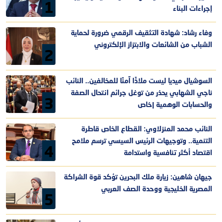
1
إجراءات البناء
وفاء رشاد: شهادة التثقيف الرقمي ضرورة لحماية
الشباب من الشائعات والابتزاز الإلكتروني
2
السوشيال ميديا ليست ملاذًا آمنًا للمخالفين.. النائب
ناجي الشهابي يحذر من توغل جرائم انتحال الصفة
3
والحسابات الوهمية |خاص
النائب محمد المنزلاوي: القطاع الخاص قاطرة
التنمية.. وتوجيهات الرئيس السيسي ترسم ملامح
4
اقتصاد أكثر تنافسية واستدامة
جيهان شاهين: زيارة ملك البحرين تؤكد قوة الشراكة
المصرية الخليجية ووحدة الصف العربي
5