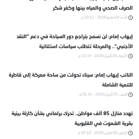
الصرف الصحي والمياه ببنها وكفر شكر
الأحد 24/مايو/2026 - 10:52 م
إيهاب إمام: لن نسمح بتراجع دور السياحة في دعم "النقد
الأجنبي".. والمرحلة تتطلب سياسات استثنائية
الأربعاء 29/أبريل/2026 - 10:33 م
النائب إيهاب إمام: سيناء تحولت من ساحة معركة إلى قاطرة
للتنمية الشاملة
السبت 25/أبريل/2026 - 01:41 م
تهدد منازل 85 ألف مواطن.. تحرك برلماني بشأن كارثة بيئية
بقرية الشموت في القليوبية
الإثنين 16/مارس/2026 - 02:10 م