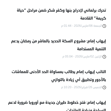
تحرك برلماني لإدراج بنها وكفر شكر ضمن مراحل “حياة
كريمة” القادمة
الجمعة 06/مارس/2026 - 01:44 م
إيهاب إمام: مشروع السكة الحديد بالعاشر من رمضان يدعم
التنمية المستدامة
الإثنين 02/مارس/2026 - 05:04 م
النائب إيهاب إمام يطالب بمساواة الحد الأدنى للمعاشات
بالأجور وتطبيق أي زيادة بالتوازي
الخميس 26/فبراير/2026 - 10:20 م
إيهاب إمام: فتح خطوط طيران جديدة مع أوروبا ضرورة لدعم
السياحة وزيادة العائدات