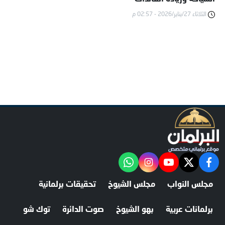
الثلاثاء 27/يناير/2026 - 02:57 م
facebook
twitter
youtube
"‎Follow the آخر خبر channel on WhatsApp:
instagram
مجلس النواب
مجلس الشيوخ
تحقيقات برلمانية
برلمانات عربية
بهو الشيوخ
صوت الدائرة
توك شو