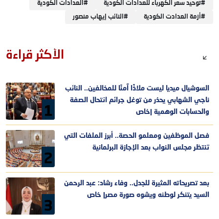
#
توحيد سعر الكهرباء للعدادات الكودية
#
العدادات الكودية
#
أزمة العدادت الكودية
#
النائب إيهاب منصور
الأكثر قراءة
السوشيال ميديا ليست ملاذًا آمنًا للمخالفين.. النائب
ناجي الشهابي يحذر من توغل جرائم انتحال الصفة
1
والحسابات الوهمية |خاص
فصل الموظفين ومعلمو الحصة.. أبرز الملفات التي
تنتظر مجلس النواب بعد الإجازة البرلمانية
2
بعد تصريحاته المثيرة للجدل.. وفاء رشاد: عبد الرحمن
السيد يتنكر لوطنه ويشوه صورة مصر| خاص
3