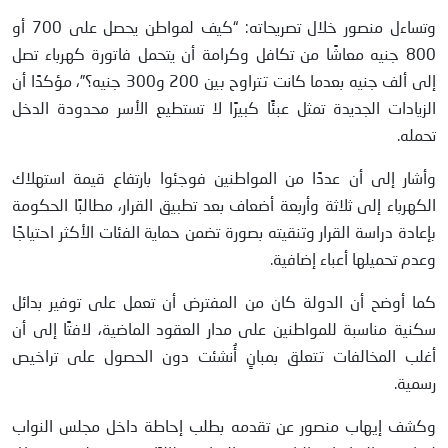
وتساءل منصور خلال تصريحاته: “كيف لمواطن يحصل على 700 أو
800 جنيه معاشًا من تكافل وكرامة أن يتحمل فاتورة كهرباء تصل
إلى ألف جنيه بعدما كانت تتراوح بين 200 و300 جنيه؟”، مؤكدًا أن
الزيادات الجديدة تمثل عبئًا كبيرًا لا تستطيع الأسر محدودة الدخل
تحمله.
وأشار إلى أن عددًا من المواطنين فوجئوا بارتفاع قيمة استهلاك
الكهرباء إلى ثلاثة وأربعة أضعاف بعد تطبيق القرار، مطالبًا الحكومة
بإعادة دراسة القرار وتنقيته بصورة تضمن حماية الفئات الأكثر احتياجًا
وعدم تحميلها أعباء إضافية.
كما أوضح أن الدولة كان من المفترض أن تعمل على توفير بدائل
سكنية مناسبة للمواطنين على مدار العقود الماضية، لافتًا إلى أن
أغلب المخالفات تتعلق بمبانٍ أُنشئت دون الحصول على تراخيص
رسمية.
وكشف إيهاب منصور عن تقدمه بطلب إحاطة داخل مجلس النواب