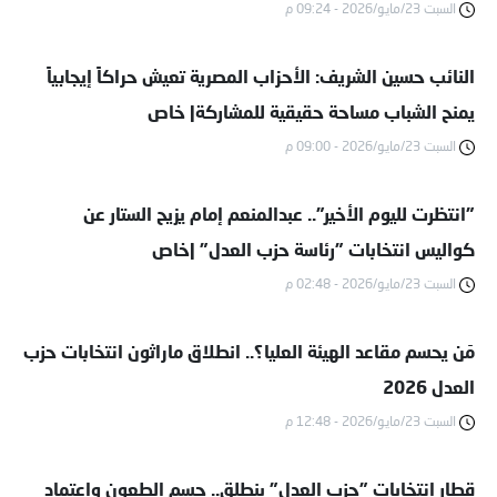
السبت 23/مايو/2026 - 09:24 م
النائب حسين الشريف: الأحزاب المصرية تعيش حراكاً إيجابياً
يمنح الشباب مساحة حقيقية للمشاركة| خاص
السبت 23/مايو/2026 - 09:00 م
"انتظرت لليوم الأخير".. عبدالمنعم إمام يزيح الستار عن
كواليس انتخابات "رئاسة حزب العدل" |خاص
السبت 23/مايو/2026 - 02:48 م
مَن يحسم مقاعد الهيئة العليا؟.. انطلاق ماراثون انتخابات حزب
العدل 2026
السبت 23/مايو/2026 - 12:48 م
قطار انتخابات "حزب العدل" ينطلق.. حسم الطعون واعتماد