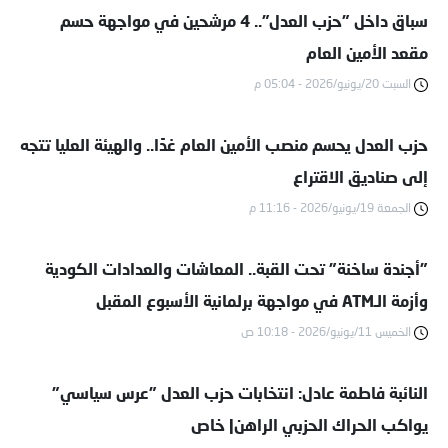
سباق داخل "حزب العدل".. 4 مرشحين في مواجهة حسم
مقعد الأمين العام
السبت 20/يونيو/2026 - 05:04 م
حزب العدل يحسم منصب الأمين العام غدًا.. والهيئة العليا تتجه
إلى صناديق الاقتراع
الجمعة 19/يونيو/2026 - 11:16 م
"أجندة ساخنة" تحت القبة.. المعاشات والعدادات الكودية
وأزمة الـATM في مواجهة برلمانية الأسبوع المقبل
الخميس 11/يونيو/2026 - 10:18 ص
النائبة فاطمة عادل: انتخابات حزب العدل "عرس سياسي"
يواكب الحراك الحزبي الراهن| خاص