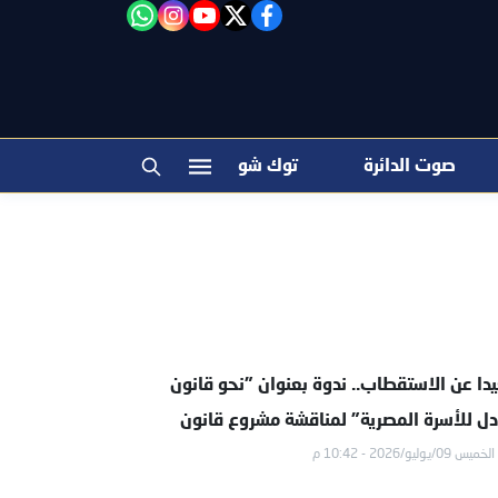
facebook
twitter
youtube
"‎Follow the آخر خبر channel on WhatsApp:
instagram
صوت الدائرة
توك شو
يدا عن الاستقطاب.. ندوة بعنوان "نحو قانون
دل للأسرة المصرية" لمناقشة مشروع قانون
الخميس 09/يوليو/2026 - 10:42 م
أحوال الشخصية.. السبت