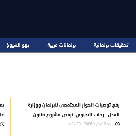
تحقيقات برلمانية
برلمانات عربية
بهو الشيوخ
رفع توصيات الحوار المجتمعي للبرلمان ووزارة
بع
العدل.. رحاب التحيوي: نرفض مشروع قانون
عا
الأحد 12/يوليو/2026 - 04:39 م
الأحوال الشخصية بصيغته الحالية
ال