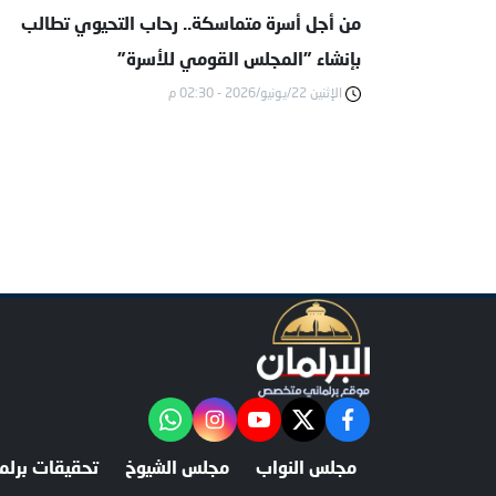
من أجل أسرة متماسكة.. رحاب التحيوي تطالب
بإنشاء "المجلس القومي للأسرة"
الإثنين 22/يونيو/2026 - 02:30 م
facebook
twitter
youtube
"‎Follow the آخر خبر channel on WhatsApp:
instagram
مجلس النواب
مجلس الشيوخ
تحقيقات برلما