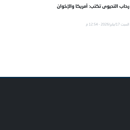
 رحاب التحيوى تكتب: أمريكا والإخوان
السبت 17/يناير/2026 - 12:54 م