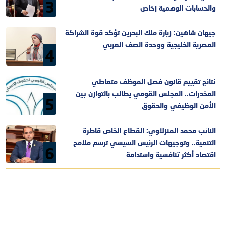
3
والحسابات الوهمية |خاص
جيهان شاهين: زيارة ملك البحرين تؤكد قوة الشراكة
المصرية الخليجية ووحدة الصف العربي
4
نتائج تقييم قانون فصل الموظف متعاطي
المخدرات.. المجلس القومي يطالب بالتوازن بين
5
الأمن الوظيفي والحقوق
النائب محمد المنزلاوي: القطاع الخاص قاطرة
التنمية.. وتوجيهات الرئيس السيسي ترسم ملامح
6
اقتصاد أكثر تنافسية واستدامة