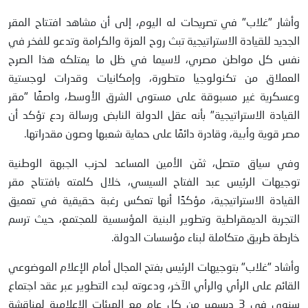
وأشار "غلاب" في تصريحات له اليوم، إلى أن مشاهد افتتاح المقر
الجديد للقيادة الاستراتيجية تبث روح العزة والكرامة وتدعو للفخر في
نفس كل مواطن مصري، لاسيما في ظل ما يمتلكه هذا الصرح
العملاق من تكنولوجيا متطورة، وإمكانيات وقدرات لوجستية
وعسكرية غير مسبوقة على مستوى الشرق الأوسط، واصفًا "مقر
القيادة الاستراتيجية" بأنه عقل الدولة النابض ورسالة ردع تؤكد أن
مصر قوية وأبية، وقادرة دائمًا على حماية شعبها وصون مقدراتها.
وفي سياق متصل، ثمّن الأمين المساعد لحزب الجبهة الوطنية
توجيهات الرئيس عبد الفتاح السيسي، خلال كلمته بافتتاح مقر
القيادة الاستراتيجية، مؤكدًا أنها تعكس رغبة حقيقية في تعميق
التجربة الديمقراطية وتطوير البنية المؤسسية للمجتمع، حيث ترسم
خارطة طريق متكاملة لبناء مؤسسات الدولة.
وأشاد "غلاب" بتوجيهات الرئيس بفتح المجال أمام الإعلام الموضوعي
القائم على الرأي والرأي الآخر، ودعوته لبدء التطوير عبر عقد اجتماع
سنوي في 3 ديسمبر من كل عام مع الهيئات الإعلامية لمناقشة