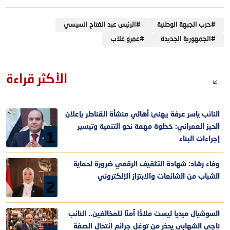
#
حزب الجبهة الوطنية
#
الرئيس عبد الفتاح السيسي
#
الجمهورية الجديدة
#
عمرو غلاب
الأكثر قراءة
النائب ياسر عرفة يهنئ أهالي منشأة القناطر بإعلان
الحيز العمراني: خطوة مهمة نحو التنمية وتيسير
1
إجراءات البناء
وفاء رشاد: شهادة التثقيف الرقمي ضرورة لحماية
الشباب من الشائعات والابتزاز الإلكتروني
2
السوشيال ميديا ليست ملاذًا آمنًا للمخالفين.. النائب
ناجي الشهابي يحذر من توغل جرائم انتحال الصفة