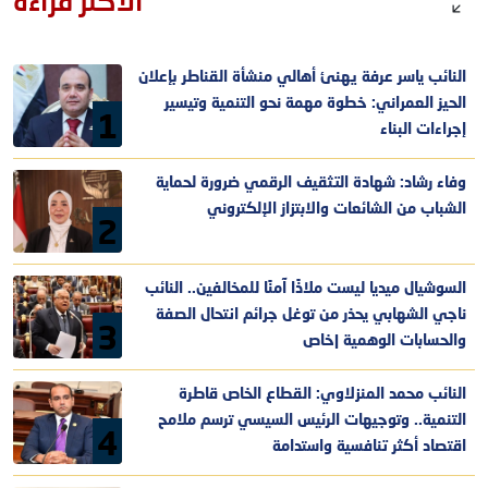
الأكثر قراءة
النائب ياسر عرفة يهنئ أهالي منشأة القناطر بإعلان
الحيز العمراني: خطوة مهمة نحو التنمية وتيسير
1
إجراءات البناء
وفاء رشاد: شهادة التثقيف الرقمي ضرورة لحماية
الشباب من الشائعات والابتزاز الإلكتروني
2
السوشيال ميديا ليست ملاذًا آمنًا للمخالفين.. النائب
ناجي الشهابي يحذر من توغل جرائم انتحال الصفة
3
والحسابات الوهمية |خاص
النائب محمد المنزلاوي: القطاع الخاص قاطرة
التنمية.. وتوجيهات الرئيس السيسي ترسم ملامح
4
اقتصاد أكثر تنافسية واستدامة