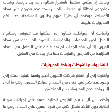
وقالت إن مكتبها يستقبل باستمرار شكاوى من رجال ونساء وشباب
يواجهون أحكامًا أو تهديدات بالحبس نتيجة عدم قدرتهم على سداد
الأقساط، موضحة أن كثيرًا منهم يطلبون المساعدة بعد تراكم
المديونيات عليهم.
وأضافت أن المواطنين يلجأون إلى مكتبها بعد تعثرهم، ويطلبون
التدخل لدى الجمعيات والمؤسسات الخيرية للمساعدة في سداد
الديون، إلا أن هذه الجهات لم تعد قادرة على التعامل مع الأعداد
المتزايدة من الغارمين والغارمات كما كان يحدث في السابق.
انتشار واسع للشركات وزيادة المديونيات
وأشارت إلى أن انتشار شركات التمويل أصبح واسعًا للغاية، لافتة إلى
وجود عدد كبير منها حتى في المدن والمراكز الصغيرة، وهو ما أدى
إلى زيادة حجم المديونيات بين المواطنين.
وأكدت أن آليات منح القروض الحالية تعتمد على إجراءات سهلة
للغاية، دون التأكد بشكل كافٍ من قدرة العميل على السداد، وهو ما