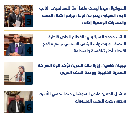
السوشيال ميديا ليست ملاذًا آمنًا للمخالفين.. النائب
ناجي الشهابي يحذر من توغل جرائم انتحال الصفة
3
والحسابات الوهمية |خاص
النائب محمد المنزلاوي: القطاع الخاص قاطرة
التنمية.. وتوجيهات الرئيس السيسي ترسم ملامح
4
اقتصاد أكثر تنافسية واستدامة
جيهان شاهين: زيارة ملك البحرين تؤكد قوة الشراكة
المصرية الخليجية ووحدة الصف العربي
5
ميشيل الجمل: قانون السوشيال ميديا يحمي الأسرة
ويصون حرية التعبير المسؤولة
6