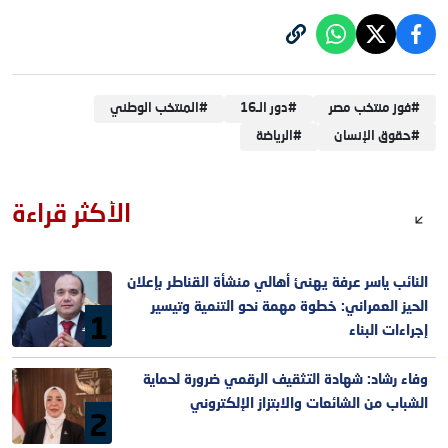
#
فوز منتخب مصر
#
دور الـ16
#
المنتخب الوطني
#
حقوق الإنسان
#
الرياضة
الأكثر قراءة
النائب ياسر عرفة يهنئ أهالي منشأة القناطر بإعلان
الحيز العمراني: خطوة مهمة نحو التنمية وتيسير
1
إجراءات البناء
وفاء رشاد: شهادة التثقيف الرقمي ضرورة لحماية
الشباب من الشائعات والابتزاز الإلكتروني
2