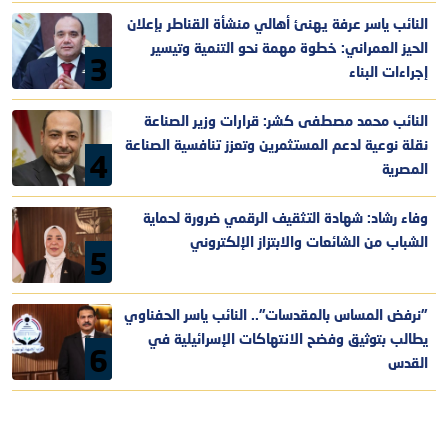
النائب ياسر عرفة يهنئ أهالي منشأة القناطر بإعلان
الحيز العمراني: خطوة مهمة نحو التنمية وتيسير
3
إجراءات البناء
النائب محمد مصطفى كشر: قرارات وزير الصناعة
نقلة نوعية لدعم المستثمرين وتعزز تنافسية الصناعة
4
المصرية
وفاء رشاد: شهادة التثقيف الرقمي ضرورة لحماية
الشباب من الشائعات والابتزاز الإلكتروني
5
"نرفض المساس بالمقدسات".. النائب ياسر الحفناوي
يطالب بتوثيق وفضح الانتهاكات الإسرائيلية في
6
القدس