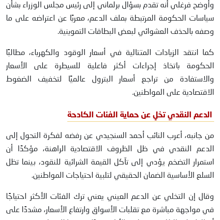
وأوضح فرغلي أنه تقدم بسؤال برلماني إلى رئيس مجلس الوزراء بشأن
سياسات الحكومة المرتبطة بملف الدعم، معربًا عن اعتراضه على ما
وصفه بالحذف العشوائي لبعض البطاقات التموينية.
كما انتقد الزيادات المتتالية في أسعار الوقود والكهرباء، مطالبًا
الحكومة باتخاذ إجراءات أكثر فاعلية للسيطرة على الأسعار
والاستفادة من تراجع أسعار البترول عالميًا لتخفيف الضغوط
الاقتصادية على المواطنين.
الدعم النقدي تخلٍ عن حماية الفئات الكادحة
من جانبه، أعرب النائب أحمد السنجيدي عن رفضه لفكرة التحول إلى
الدعم النقدي في ظل الظروف الاقتصادية الراهنة، مؤكدًا أن
استمرار التضخم يؤدي إلى تآكل القيمة الشرائية للنقود، بينما تظل
السلع الأساسية الضمان الحقيقي لتلبية احتياجات المواطنين.
وقال إن التخلي عن الدعم العيني يعني ترك الفئات الأكثر احتياجًا
في مواجهة مباشرة مع تقلبات الأسواق وارتفاع الأسعار، مشددًا على