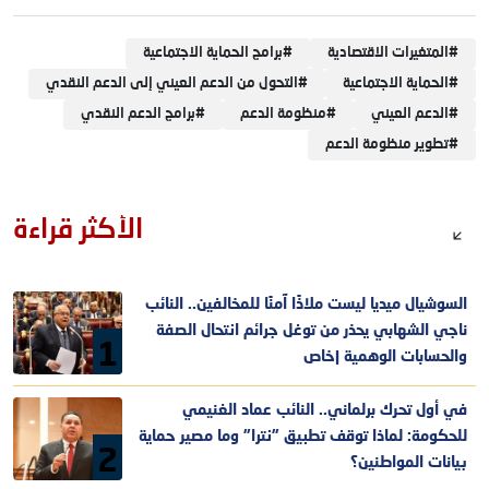
#
المتغيرات الاقتصادية
#
برامج الحماية الاجتماعية
#
الحماية الاجتماعية
#
التحول من الدعم العيني إلى الدعم النقدي
#
الدعم العيني
#
منظومة الدعم
#
برامج الدعم النقدي
#
تطوير منظومة الدعم
الأكثر قراءة
السوشيال ميديا ليست ملاذًا آمنًا للمخالفين.. النائب
ناجي الشهابي يحذر من توغل جرائم انتحال الصفة
1
والحسابات الوهمية |خاص
في أول تحرك برلماني.. النائب عماد الغنيمي
للحكومة: لماذا توقف تطبيق "نترا" وما مصير حماية
2
بيانات المواطنين؟