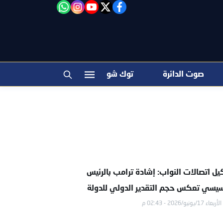
facebook
twitter
youtube
"‎Follow the آخر خبر channel on WhatsApp:
instagram
صوت الدائرة
توك شو
يل اتصالات النواب: إشادة ترامب بالرئيس
سيسي تعكس حجم التقدير الدولي للدولة
الأربعاء 17/يونيو/2026 - 02:43 م
مصرية