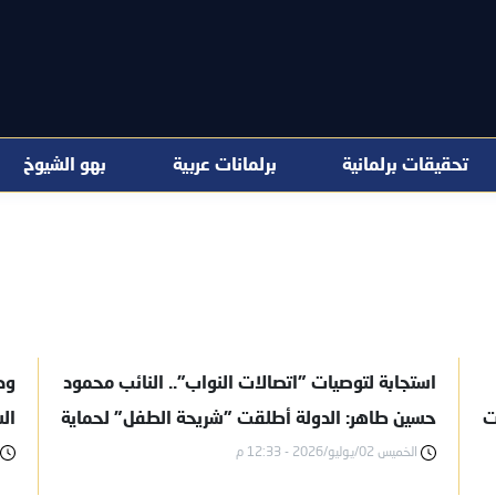
تحقيقات برلمانية
برلمانات عربية
بهو الشيوخ
استجابة لتوصيات "اتصالات النواب".. النائب محمود
وك
ت
حسين طاهر: الدولة أطلقت "شريحة الطفل" لحماية
ال
الأسرة
الخميس 02/يوليو/2026 - 12:33 م
ال