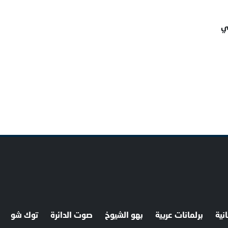
ي
نية
برلمانات عربية
بهو الشيوخ
صوت الدائرة
توك شو