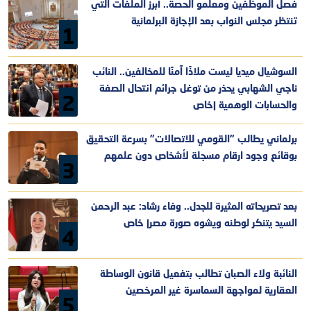
فصل الموظفين ومعلمو الحصة.. أبرز الملفات التي
تنتظر مجلس النواب بعد الإجازة البرلمانية
1
السوشيال ميديا ليست ملاذًا آمنًا للمخالفين.. النائب
ناجي الشهابي يحذر من توغل جرائم انتحال الصفة
2
والحسابات الوهمية |خاص
برلماني يطالب "القومي للاتصالات" بسرعة التحقيق
بوقائع وجود ارقام مسجلة لأشخاص دون علمهم
3
بعد تصريحاته المثيرة للجدل.. وفاء رشاد: عبد الرحمن
السيد يتنكر لوطنه ويشوه صورة مصر| خاص
4
النائبة ولاء الصبان تطالب بتفعيل قانون الوساطة
العقارية لمواجهة السماسرة غير المرخصين
5