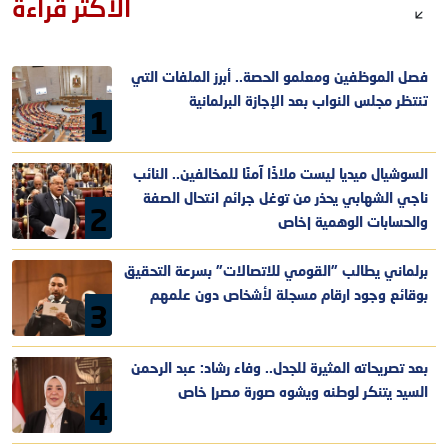
الأكثر قراءة
فصل الموظفين ومعلمو الحصة.. أبرز الملفات التي
تنتظر مجلس النواب بعد الإجازة البرلمانية
1
السوشيال ميديا ليست ملاذًا آمنًا للمخالفين.. النائب
ناجي الشهابي يحذر من توغل جرائم انتحال الصفة
2
والحسابات الوهمية |خاص
برلماني يطالب "القومي للاتصالات" بسرعة التحقيق
بوقائع وجود ارقام مسجلة لأشخاص دون علمهم
3
بعد تصريحاته المثيرة للجدل.. وفاء رشاد: عبد الرحمن
السيد يتنكر لوطنه ويشوه صورة مصر| خاص
4