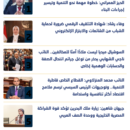
الحيز العمراني: خطوة مهمة نحو التنمية وتيسير
1
إجراءات البناء
وفاء رشاد: شهادة التثقيف الرقمي ضرورة لحماية
الشباب من الشائعات والابتزاز الإلكتروني
2
السوشيال ميديا ليست ملاذًا آمنًا للمخالفين.. النائب
ناجي الشهابي يحذر من توغل جرائم انتحال الصفة
3
والحسابات الوهمية |خاص
النائب محمد المنزلاوي: القطاع الخاص قاطرة
التنمية.. وتوجيهات الرئيس السيسي ترسم ملامح
4
اقتصاد أكثر تنافسية واستدامة
جيهان شاهين: زيارة ملك البحرين تؤكد قوة الشراكة
المصرية الخليجية ووحدة الصف العربي
5