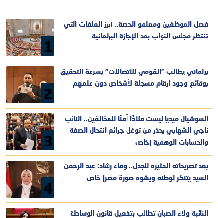
فصل الموظفين ومعلمو الحصة.. أبرز الملفات التي
تنتظر مجلس النواب بعد الإجازة البرلمانية
1
برلماني يطالب "القومي للاتصالات" بسرعة التحقيق
بوقائع وجود ارقام مسجلة لأشخاص دون علمهم
2
السوشيال ميديا ليست ملاذًا آمنًا للمخالفين.. النائب
ناجي الشهابي يحذر من توغل جرائم انتحال الصفة
3
والحسابات الوهمية |خاص
بعد تصريحاته المثيرة للجدل.. وفاء رشاد: عبد الرحمن
السيد يتنكر لوطنه ويشوه صورة مصر| خاص
4
النائبة ولاء الصبان تطالب بتفعيل قانون الوساطة