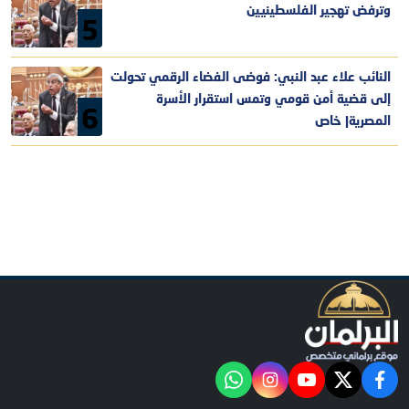
وترفض تهجير الفلسطينيين
5
النائب علاء عبد النبي: فوضى الفضاء الرقمي تحولت
إلى قضية أمن قومي وتمس استقرار الأسرة
6
المصرية| خاص
facebook
twitter
youtube
"‎Follow the آخر خبر channel on WhatsApp:
instagram