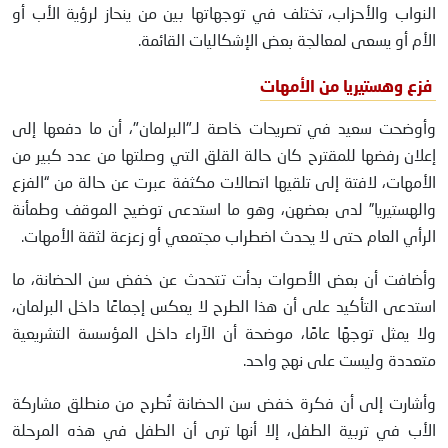
النواب والأحزاب، تختلف في توجهاتها بين من ينحاز لرؤية الأب أو
الأم أو يسعى لمعالجة بعض الإشكاليات القائمة.
فزع وهستيريا من الأمهات
وأوضحت سعيد في تصريحات خاصة لـ"البرلمان"، أن ما دفعها إلى
إعلان رفضها للمقترح كان حالة القلق التي وصلتها من عدد كبير من
الأمهات، لافتة إلى تلقيها اتصالات مكثفة عبرت عن حالة من “الفزع
والهستيريا” لدى بعضهن، وهو ما استدعى توضيح الموقف وطمأنة
الرأي العام حتى لا يحدث اضطراب مجتمعي أو زعزعة لثقة الأمهات.
وأضافت أن بعض الأصوات بدأت تتحدث عن خفض سن الحضانة، ما
استدعى التأكيد على أن هذا الطرح لا يعكس إجماعًا داخل البرلمان،
ولا يمثل توجهًا عامًا، موضحة أن الآراء داخل المؤسسة التشريعية
متعددة وليست على نهج واحد.
وأشارت إلى أن فكرة خفض سن الحضانة تُطرح من منطلق مشاركة
الأب في تربية الطفل، إلا أنها ترى أن الطفل في هذه المرحلة