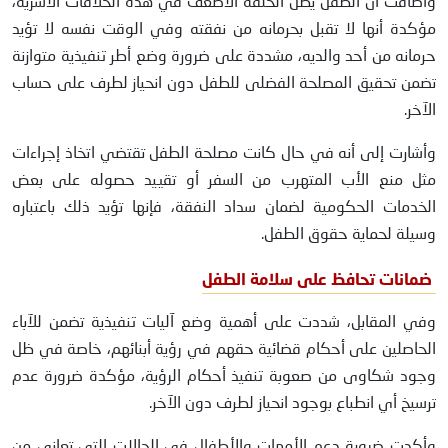
وأضافت أن الطفل يظل الحلقة الأضعف في هذه الخلافات الأسرية،
مؤكدة أنها لا تقبل بحرمانه من نفقته وفي الوقت نفسه لا تؤيد
حرمانه من أحد والديه، مشددة على ضرورة وضع أطر تنفيذية متوازنة
تضمن تحقيق المصلحة الفضلى للطفل دون انحياز لطرف على حساب
الآخر.
وأشارت إلى أنه في حال كانت مصلحة الطفل تقتضي اتخاذ إجراءات
مثل منع الأب المتهرب من السفر أو تقييد حصوله على بعض
الخدمات الحكومية لضمان سداد النفقة، فإنها تؤيد ذلك باعتباره
وسيلة لحماية حقوق الطفل.
ضمانات تحافظ على سلامة الطفل
وفي المقابل، شددت على أهمية وضع آليات تنفيذية تضمن للآباء
الحاصلين على أحكام قضائية حقهم في رؤية أبنائهم، خاصة في ظل
وجود شكاوى من صعوبة تنفيذ أحكام الرؤية، مؤكدة ضرورة عدم
ترسيخ أي انطباع بوجود انحياز لطرف دون الآخر.
وأكدت ضرورة دعم الأمهات والأطفال في الحالات التي تعاني من