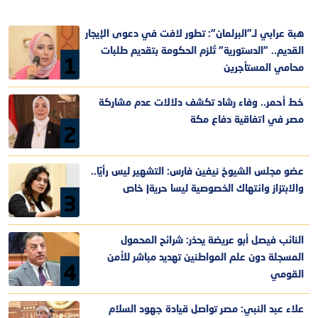
هبة عرابي لـ"البرلمان": تطور لافت في دعوى الإيجار
القديم.. "الدستورية" تُلزم الحكومة بتقديم طلبات
1
محامي المستأجرين
خط أحمر.. وفاء رشاد تكشف دلالات عدم مشاركة
مصر في اتفاقية دفاع مكة
2
عضو مجلس الشيوخ نيفين فارس: التشهير ليس رأيًا..
والابتزاز وانتهاك الخصوصية ليسا حرية| خاص
3
النائب فيصل أبو عريضة يحذر: شرائح المحمول
المسجلة دون علم المواطنين تهديد مباشر للأمن
4
القومي
علاء عبد النبي: مصر تواصل قيادة جهود السلام